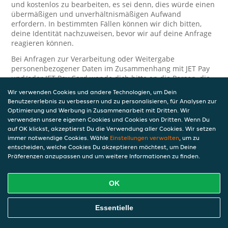
und kostenlos zu bearbeiten, es sei denn, dies würde einen
übermäßigen und unverhältnismäßigen Aufwand
erfordern. In bestimmten Fällen können wir dich bitten,
deine Identität nachzuweisen, bevor wir auf deine Anfrage
reagieren können.
Bei Anfragen zur Verarbeitung oder Weitergabe
personenbezogener Daten im Zusammenhang mit JET Pay
und/oder JET Pay Card wende dich bitte an die Person, die
dir das JET Pay-Guthaben gewährt (das kann dein
Wir verwenden Cookies und andere Technologien, um Dein
Arbeitgeber, Geschäftspartner usw. sein). Dies ist
Benutzererlebnis zu verbessern und zu personalisieren, für Analysen zur
erforderlich, da JET und die Person, die dir das Guthaben
Optimierung und Werbung in Zusammenarbeit mit Dritten. Wir
gewährt, eine separate Verantwortung für die Verarbeitung
verwenden unsere eigenen Cookies und Cookies von Dritten. Wenn Du
und den Schutz deiner personenbezogenen Daten haben.
auf OK klickst, akzeptierst Du die Verwendung aller Cookies. Wir setzen
immer notwendige Cookies. Wähle
Einstellungen verwalten
, um zu
Solltest du weitere Fragen oder Beschwerden in Bezug auf
entscheiden, welche Cookies Du akzeptieren möchtest, um Deine
die Verarbeitung deiner personenbezogenen Daten haben,
Präferenzen anzupassen und um weitere Informationen zu finden.
kontaktieren wir dich gerne. Wir würden uns auch über
Tipps oder Vorschläge zur Verbesserung unserer Erklärung
freuen.
OK
Sicherheit
Essentielle
JET nimmt den Schutz personenbezogener Daten sehr ernst