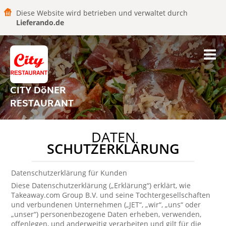
Diese Website wird betrieben und verwaltet durch
Lieferando.de
CITY DöNER
RESTAURANT
DATEN
SCHUTZERKLÄRUNG
Datenschutzerklärung für Kunden
Diese Datenschutzerklärung („Erklärung“) erklärt, wie
Takeaway.com Group B.V. und seine Tochtergesellschaften
und verbundenen Unternehmen („JET“, „wir“, „uns“ oder
„unser“) personenbezogene Daten erheben, verwenden,
offenlegen, und anderweitig verarbeiten und gilt für die